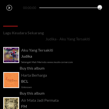
00:00:00
LAGU TERSIAR
Lagu Keudara Sekarang
Judika - Aku Yang Tersakiti
Aku Yang Tersakiti
Judika
Setengah Mati Merindu www.musik-corner.com
Buy this album
Harta Berharga
BCL
Unknown
Buy this album
Air Mata Jadi Permata
FM