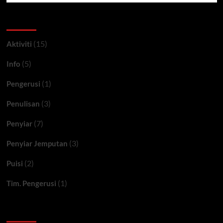
Kategori
(15)
Aktiviti
(5)
Info
(1)
Pengerusi
(3)
Penulisan
(7)
Penyiar
(3)
Penyiar Jemputan
(2)
Puisi
(1)
Tim. Pengerusi
Ceritera FM