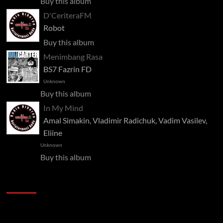
Buy this album
D'CeriteraFM
Robot
Buy this album
Menimbang Rasa
BS7 Fazrin FD
Unknown
Buy this album
In My Mind
Amal Simakin, Vladimir Radichuk, Vadim Vasilev,
Eliine
Unknown
Buy this album
Pelawat
Semak semula