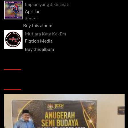
Impian yang dikhianati
Aprilian
Unknown
Buy this album
Mutiara Kata KakEm
Fiqtion Media
Buy this album
Pelawat
Semak semula