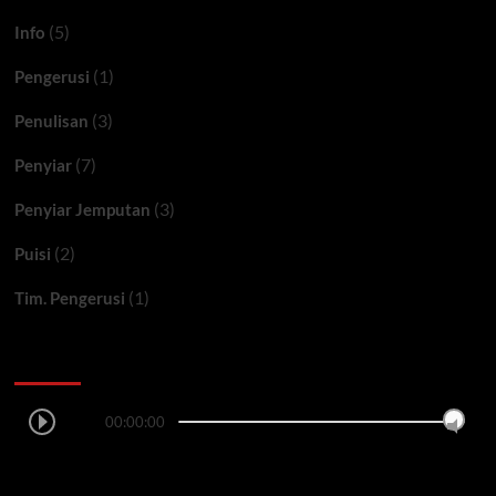
(5)
Info
(1)
Pengerusi
(3)
Penulisan
(7)
Penyiar
(3)
Penyiar Jemputan
(2)
Puisi
(1)
Tim. Pengerusi
Ceritera FM
00:00:00
LAGU TERSIAR