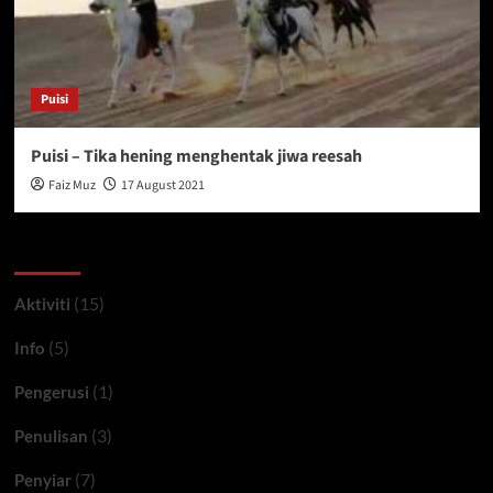
Puisi
Puisi – Tika hening menghentak jiwa reesah
Faiz Muz
17 August 2021
Kategori
(15)
Aktiviti
(5)
Info
(1)
Pengerusi
(3)
Penulisan
(7)
Penyiar