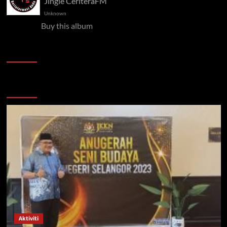
Jingle CeriteraFM
Unknown
Buy this album
Pelawat
Semak semula
Aktiviti