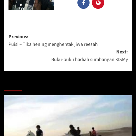
Post
Previous:
Puisi – Tika hening menghentak jiwa reesah
navigation
Next:
Buku-buku hadiah sumbangan KISMy
Ceritera Selanjut