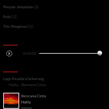
(3)
Penyiar Jemputan
(2)
Puisi
(1)
Tim. Pengerusi
Ceritera FM
00:00:00
LAGU TERSIAR
Lagu Keudara Sekarang
Hatty - Bencana Cinta
Bencana Cinta
Hatty
Unknown