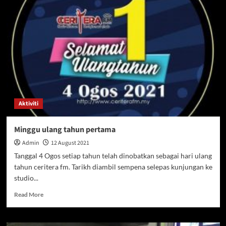
Hijrah
1443
Aktiviti
Minggu ulang tahun pertama
Admin
12 August 2021
Tanggal 4 Ogos setiap tahun telah dinobatkan sebagai hari ulang
tahun ceritera fm. Tarikh diambil sempena selepas kunjungan ke
studio...
Read
Read More
more
about
Minggu