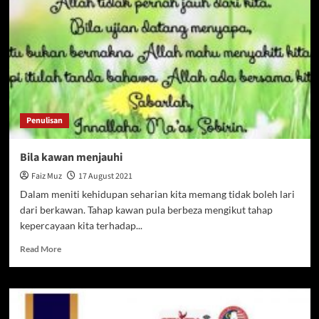
hening
menghentak
jiwa
reesah
Penulisan
Bila kawan menjauhi
Faiz Muz
17 August 2021
Dalam meniti kehidupan seharian kita memang tidak boleh lari
dari berkawan. Tahap kawan pula berbeza mengikut tahap
kepercayaan kita terhadap...
Read
Read More
more
about
Bila
kawan
menjauhi