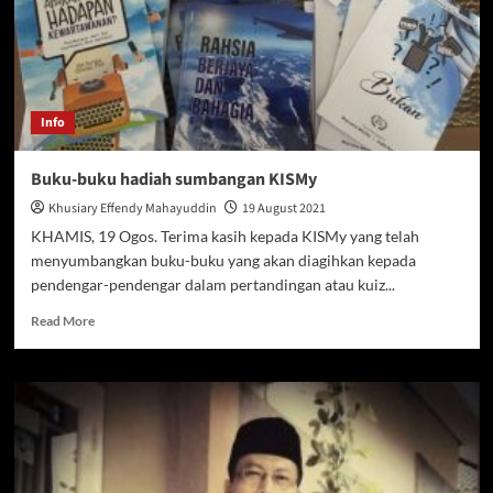
Info
Buku-buku hadiah sumbangan KISMy
Khusiary Effendy Mahayuddin
19 August 2021
KHAMIS, 19 Ogos. Terima kasih kepada KISMy yang telah
menyumbangkan buku-buku yang akan diagihkan kepada
pendengar-pendengar dalam pertandingan atau kuiz...
Read
Read More
more
about
Buku-
buku
hadiah
sumbangan
KISMy