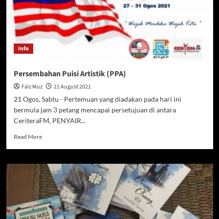
Info
Persembahan Puisi Artistik (PPA)
Faiz Muz
21 August 2021
21 Ogos, Sabtu - Pertemuan yang diadakan pada hari ini
bermula jam 3 petang mencapai persetujuan di antara
CeriteraFM, PENYAIR...
Read
Read More
more
about
Persembahan
Puisi
Artistik
(PPA)