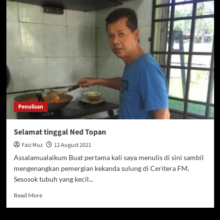
ulang
tahun
pertama
Penulisan
Selamat tinggal Ned Topan
Faiz Muz
12 August 2021
Assalamualaikum Buat pertama kali saya menulis di sini sambil
mengenangkan pemergian kekanda sulung di Ceritera FM.
Sesosok tubuh yang kecil...
Read
Read More
more
about