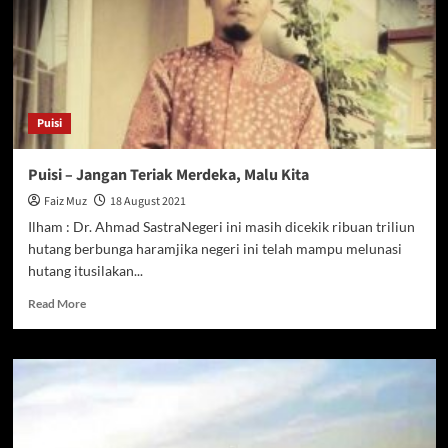
Puisi
Puisi – Jangan Teriak Merdeka, Malu Kita
Faiz Muz
18 August 2021
Ilham : Dr. Ahmad SastraNegeri ini masih dicekik ribuan triliun
hutang berbunga haramjika negeri ini telah mampu melunasi
hutang itusilakan...
Read
Read More
more
about
Puisi
–
Jangan
Teriak
Merdeka,