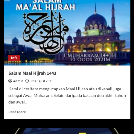
KISMy
Info
Salam Maal Hijrah 1443
Admin
12 August 2021
Kami di ceritera mengucapkan Maal Hijrah atau dikenali juga
sebagai Awal Muharam. Selain daripada bacaan doa akhir tahun
dan awal...
Read
Read More
more
about
Salam
Maal