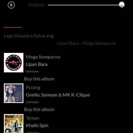
00:00:00
LAGU TERSIAR
Lagu Keudara Sekarang
Lipan Bara - Moga Sempurna
Moga Sempurna
Lipan Bara
Unknown
Buy this album
Pulang
Gnello, Somean & MK K-Clique
Unknown
Buy this album
Teman
Khalis Spin
Unknown