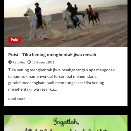
Malu
Kita
Puisi
Puisi – Tika hening menghentak jiwa reesah
Faiz Muz
17 August 2021
Tika hening menghentak jiwa resahgerangan apa mengocak
jenjam sukmamenyendal tersumpal mengundang
gundahmencengkam nadi membunga lara tika hening
menghentak jiwa resahku...
Read
Read More
more
about
Puisi
–
Tika